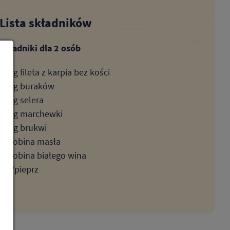
Lista składników
Składniki dla 2 osób
400g fileta z karpia bez kości
200g buraków
150g selera
150g marchewki
150g brukwi
odrobina masła
odrobina białego wina
sól/pieprz