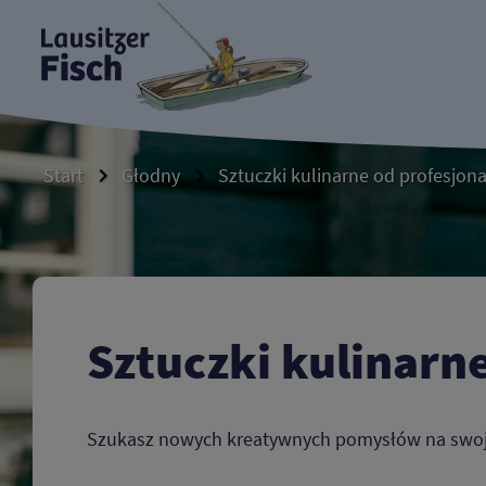
Przygotowywanie ryb łużyckich
Start
Głodny
Sztuczki kulinarne od profesjona
Sztuczki kulinarne
Szukasz nowych kreatywnych pomysłów na swoją ł