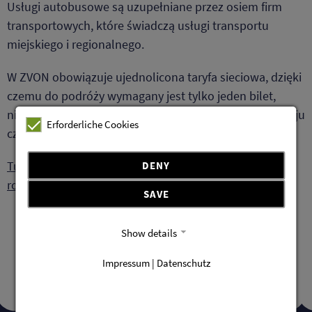
Usługi autobusowe są uzupełniane przez osiem firm
transportowych, które świadczą usługi transportu
miejskiego i regionalnego.
W ZVON obowiązuje ujednolicona taryfa sieciowa, dzięki
czemu do podróży wymagany jest tylko jeden bilet,
niezależnie od tego, czy korzysta się z pociągu, tramwaju
Erforderliche Cookies
czy autobusu.
Tutaj można znaleźć więcej informacji i informacje o
DENY
rozkładzie jazdy
SAVE
Show details
Impressum | Datenschutz