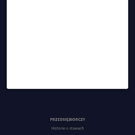
PRZEDSIĘBIORCZY
Historie o stawach