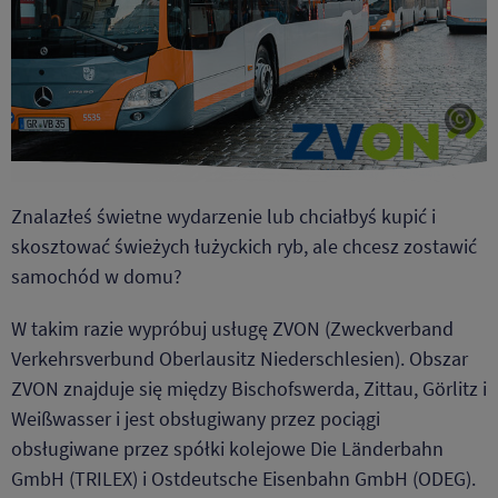
Tite
Znalazłeś świetne wydarzenie lub chciałbyś kupić i
skosztować świeżych łużyckich ryb, ale chcesz zostawić
samochód w domu?
W takim razie wypróbuj usługę ZVON (Zweckverband
Verkehrsverbund Oberlausitz Niederschlesien). Obszar
ZVON znajduje się między Bischofswerda, Zittau, Görlitz i
Weißwasser i jest obsługiwany przez pociągi
obsługiwane przez spółki kolejowe Die Länderbahn
GmbH (TRILEX) i Ostdeutsche Eisenbahn GmbH (ODEG).