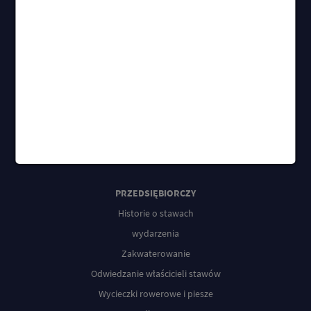
PRZEDSIĘBIORCZY
Historie o stawach
wydarzenia
Zakwaterowanie
Odwiedzanie właścicieli stawów
Wycieczki rowerowe i piesze