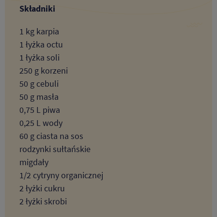
Składniki
1 kg karpia
1 łyżka octu
1 łyżka soli
250 g korzeni
50 g cebuli
50 g masła
0,75 L piwa
0,25 L wody
60 g ciasta na sos
rodzynki sułtańskie
migdały
1/2 cytryny organicznej
2 łyżki cukru
2 łyżki skrobi