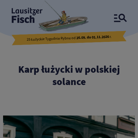
Tradycyjny przepis na polskiego karpia po łużycku
r.
26.09. do 01.11.2026
25 Łużyckie Tygodnie Rybne od
Karp łużycki w polskiej
solance