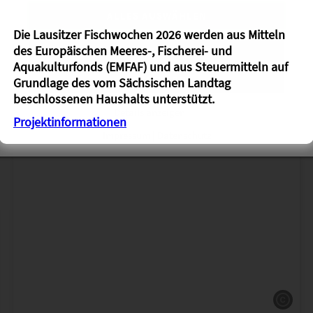
ALLES AUSWÄHLEN
Die Lausitzer Fischwochen 2026 werden aus Mitteln
des Europäischen Meeres-, Fischerei- und
ABLEHNEN
Aquakulturfonds (EMFAF) und aus Steuermitteln auf
SPEICHERN
Grundlage des vom Sächsischen Landtag
beschlossenen Haushalts unterstützt.
Details anzeigen
Projektinformationen
Impressum
|
Datenschutz
l & Copyright
Titel