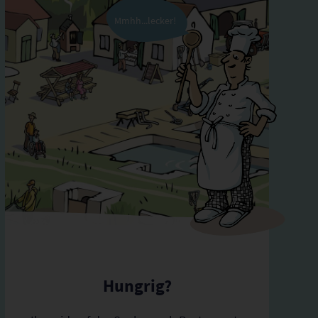
Mmhh...lecker!
Hungrig?