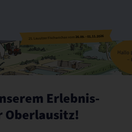
n und Genießen in der Oberlausitz
26.09. - 01.11.2026
25. Lausitzer Fischwochen vom
Hallo 
– 
nserem Erlebnis-
r Oberlausitz!