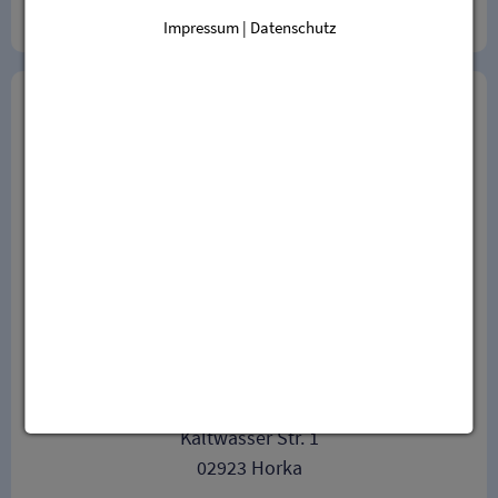
Impressum | Datenschutz
Zarządzanie stawami Rießner
Adres:
Kaltwasser Str. 1
02923 Horka