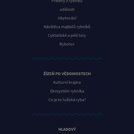
Příběhy z rybníků
události
Ubytování
Návštěva majitelů rybníků
Cyklistické a pěší túry
Rybolov
ŽÍZEŇ PO VĚDOMOSTECH
Kulturní krajina
Ekosystém rybníka
Co je to lužická ryba?
HLADOVÝ