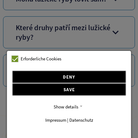
Které druhy patří mezi lužické
ryby?
Erforderliche Cookies
Mohu se také stát součástí
lužických ryb?
DENY
SAVE
Show details
Impressum | Datenschutz