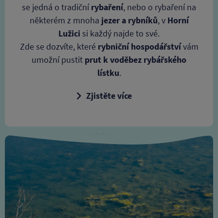
se jedná o tradiční
rybaření
, nebo o rybaření na
některém z mnoha
jezer a rybníků
, v
Horní
Lužici
si každý najde to své.
Zde se dozvíte, které
rybniční hospodářství
vám
umožní pustit
prut k vodě
bez rybářského
lístku
.
Zjistěte více