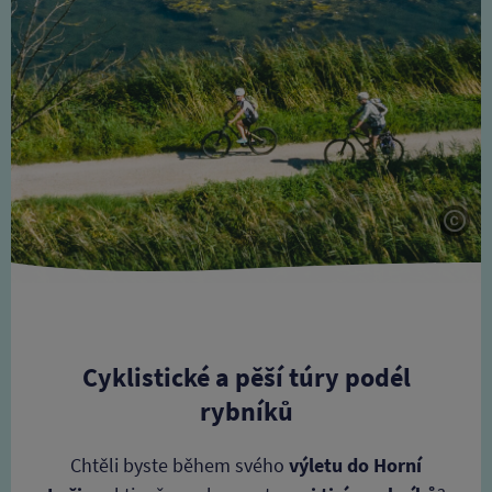
Tite
Cyklistické a pěší túry podél
rybníků
Chtěli byste během svého
výletu do Horní