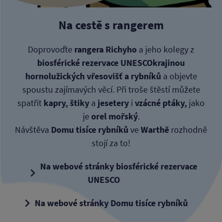
Na cestě s rangerem
Doprovoďte
rangera Richyho
a jeho kolegy z
biosférické rezervace UNESCO
krajinou
hornolužických vřesovišť a rybníků
a objevte
spoustu zajímavých věcí. Při troše štěstí můžete
spatřit
kapry, štiky
a
jesetery
i
vzácné ptáky,
jako
je
orel mořský
.
Návštěva
Domu tisíce rybníků
ve
Warthě
rozhodně
stojí za to!
Na webové stránky biosférické rezervace
UNESCO
Na webové stránky Domu tisíce rybníků