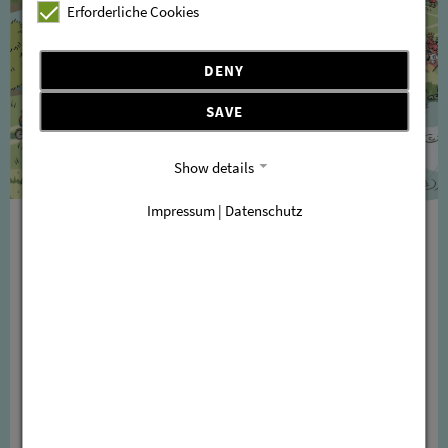
Erforderliche Cookies
DENY
SAVE
Show details
Impressum | Datenschutz
Události v Lužici
Kolem
lužických ryb
je toho hodně, co můžete
zažít. Sestavili jsme pro vás
seznam těch
nejlepších akcí,
abyste měli přehled o četné
nabídce.