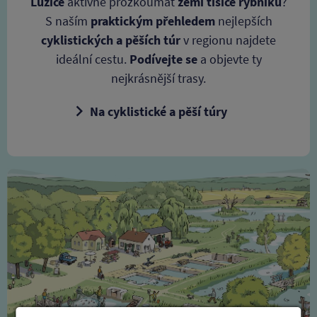
Lužice
aktivně prozkoumat
zemi tisíce rybníků
?
S naším
praktickým přehledem
nejlepších
cyklistických a pěších túr
v regionu najdete
ideální cestu.
Podívejte se
a objevte ty
nejkrásnější trasy.
Na cyklistické a pěší túry