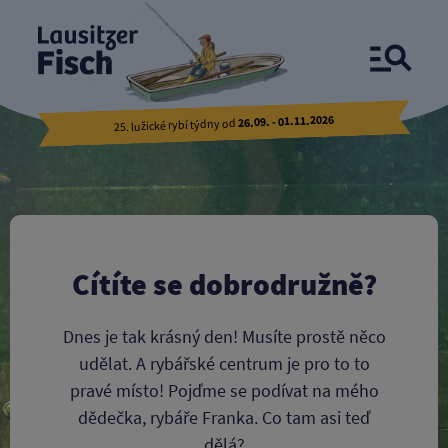
Co dělat v Horní Lužici
26.09. - 01.11.2026
25. lužické rybí týdny od
Cítíte se dobrodružně?
Dnes je tak krásný den! Musíte prostě něco
udělat. A rybářské centrum je pro to to
pravé místo! Pojďme se podívat na mého
dědečka, rybáře Franka. Co tam asi teď
dělá?