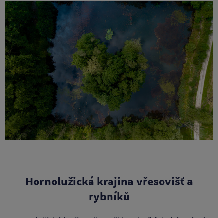
Hornolužická krajina vřesovišť a
rybníků