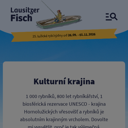
Hornolužické vřesoviště a rybniční krajina
26.09. - 01.11.2026
25. lužické rybí týdny od
Kulturní krajina
1 000 rybníků, 800 let rybníkářství, 1
biosférická rezervace UNESCO - krajina
Hornolužických vřesovišť a rybníků je
absolutním krajinným vrcholem. Dovolte
mi vysvětlit, proč je tak výjimečná.