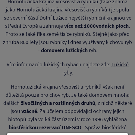
Hornolužická krajina vřesovišť
a
rybníků (také známá
jako Hornolužická krajina vřesovišť a rybníků ) je spolu
se severní částí Dolní Lužice největší rybniční krajinou ve
střední Evropě a zahrnuje
více než 1000
vodních ploch
.
Proto se také říká země tisíce rybníků. Stejně jako před
zhruba 800 lety jsou rybníky i dnes využívány k chovu ryb
-
domovem lužických
ryb.
Více informací o lužických rybách najdete zde:
Lužické
ryby.
Hornolužická krajina vřesovišť a rybníků však není
důležitá pouze pro chov ryb. Je také domovem mnoha
dalších
živočišných a rostlinných druhů
, z nichž některé
jsou
vzácné
. Za účelem odpovídající ochrany jejich
biotopů byla velká část území v roce 1996 vyhlášena
biosférickou rezervací UNESCO
. Správa biosférické